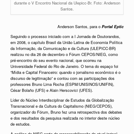
durante o V Encontro Nacional da Ulepicc-Br. Foto: Anderson
Santos.
Anderson Santos, para o
Portal Eptic
Seguindo o processo iniciado com a I Jornada de Doutorandos,
em 2008, o capítulo Brasil da União Latina de Economia Política
da Informação, da Comunicação e da Cultura (ULEPICC-BR)
realizou no dia 26 de dezembro o Fórum CEPOS/NIEG, como
pré-encontro do seu evento nacional, que ocorreu na
Universidade Federal do Rio de Janeiro. O tema do espaço foi
“Mídia e Capital Financeiro: quando o jornalismo econômico é o
discurso de legitimação” e contou com as participações dos
professores Bruno Lima Rocha (ESPM/UNISINOS/UNIFIN),
César Bolaño (UFS) e Alain Herscovici (UFES).
Líder do Núcleo Interdisciplinar de Estudos da Globalização
Transnacional e da Cultura do Capitalismo (NIEG/CEPOS),
organizador do Fórum, Bruno fez uma retrospectiva dos debates
e dos resultados da pesquisa realizada no interior deste núcleo
de estudos.
A análise do NIEG parte da responsabilização da atual “crise”