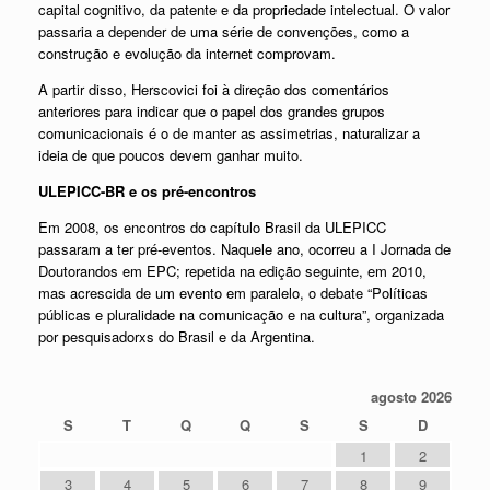
capital cognitivo, da patente e da propriedade intelectual. O valor
passaria a depender de uma série de convenções, como a
construção e evolução da internet comprovam.
A partir disso, Herscovici foi à direção dos comentários
anteriores para indicar que o papel dos grandes grupos
comunicacionais é o de manter as assimetrias, naturalizar a
ideia de que poucos devem ganhar muito.
ULEPICC-BR e os pré-encontros
Em 2008, os encontros do capítulo Brasil da ULEPICC
passaram a ter pré-eventos. Naquele ano, ocorreu a I Jornada de
Doutorandos em EPC; repetida na edição seguinte, em 2010,
mas acrescida de um evento em paralelo, o debate “Políticas
públicas e pluralidade na comunicação e na cultura”, organizada
por pesquisadorxs do Brasil e da Argentina.
agosto 2026
S
T
Q
Q
S
S
D
1
2
3
4
5
6
7
8
9