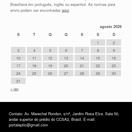
Brasiliana em português, inglês ou espanhol. As normas para
envio podem ser encontradas
aqui
.
agosto 2026
S
T
Q
Q
S
S
D
1
2
3
4
5
6
7
8
9
10
11
12
13
14
15
16
17
18
19
20
21
22
23
24
25
26
27
28
29
30
31
« jan
Contato: Av. Marechal Rondon, s/nº, Jardim Rosa Elze. Sala 50,
andar superior do prédio do CCSA2, Brasil. E-mail:
portaleptic@gmail.com