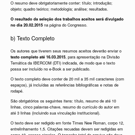
O resumo deve obrigatoriamente conter: título; introdução;
objeto; quadro teórico; metodologia; análise; resultados.
O resultado da seleção dos trabalhos aceitos será divulgado
no dia 20.02.2015
na página do Congresso.
b) Texto Completo
Os autores que tiverem seus resumos aceitos deverão enviar o
texto completo até 16.03.2015
, para apresentação na Divisão
Temática da IBERCOM (DTI) indicada, de modo que o texto
possa ser incluído no e-Book a ser publicado.
O texto completo deve conter de 20 mil a 35 mil caracteres (com
espaços), já incluídas as referências bibliográficas e notas de
rodapé.
São obrigatórios os seguintes itens: título, resumo de até 10
linhas, cinco palavras-chave, resumo do currículo do autor em
até 3 linhas (incluindo sua vinculação institucional).
O texto deve ser redigido em fonte Times New Roman, corpo 12,
entrelinhamento 1,5. Citações recuadas devem ser redigidas em
corpo 10, espaço simples. O tamanho total do arquivo não deve