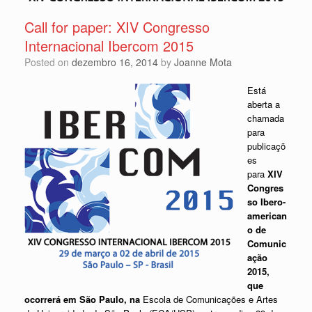
Call for paper: XIV Congresso
Internacional Ibercom 2015
Posted on
dezembro 16, 2014
by
Joanne Mota
Está
aberta a
chamada
para
publicaçõ
es
para
XIV
Congres
so Ibero-
american
o de
Comunic
ação
2015,
que
ocorrerá em São Paulo, na
Escola de Comunicações e Artes