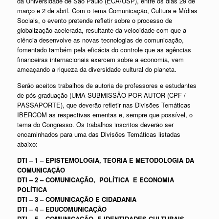
da Universidade de São Paulo (ECA/USP), entre os dias 29 de
março e 2 de abril. Com o tema Comunicação, Cultura e Mídias
Sociais, o evento pretende refletir sobre o processo de
globalização acelerada, resultante da velocidade com que a
ciência desenvolve as novas tecnologias de comunicação,
fomentado também pela eficácia do controle que as agências
financeiras internacionais exercem sobre a economia, vem
ameaçando a riqueza da diversidade cultural do planeta.
Serão aceitos trabalhos de autoria de professores e estudantes
de pós-graduação (UMA SUBMISSÃO POR AUTOR (CPF /
PASSAPORTE), que deverão refletir nas Divisões Temáticas
IBERCOM as respectivas ementas e, sempre que possível, o
tema do Congresso. Os trabalhos inscritos deverão ser
encaminhados para uma das Divisões Temáticas listadas
abaixo:
DTI – 1 – EPISTEMOLOGIA, TEORIA E METODOLOGIA DA
COMUNICAÇÃO
DTI – 2 – COMUNICAÇÃO, POLÍTICA E ECONOMIA
POLÍTICA
DTI – 3 – COMUNICAÇÃO E CIDADANIA
DTI – 4 – EDUCOMUNICAÇÃO
DTI – 5 – COMUNICAÇÃO E IDENTIDADES CULTURAIS