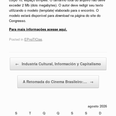
exceder 2 Mb (dois megabytes). O autor deve redigir seu texto
utilizando o modelo (
template)
elaborado para o encontro. O
modelo estará disponível para
download
na página do site do
Congresso.
Para mais informações acesse aqui.
Posted in
EPnoTICias
.
Post navigation
←
Industria Cultural, Información y Capitalismo
A Retomada do Cinema Brasileiro:…
→
agosto 2026
S
T
Q
Q
S
S
D