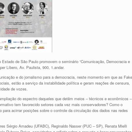
Estado de São Paulo promovem o seminário “Comunicação, Democracia e
er Líbero, Av. Paulista, 900, 1.andar.
municação e do jornalismo para a democracia, neste momento em que as Fak
ciais, estão a serviço da instabilidade política e geram reações de censura,
icidade de vozes.
 ampliação do espectro daqueles que detêm meios – técnicos e econômicos –
nformativo tem favorecido setores cada vez mais conservadores? Como o
ara acirrar posições sobre o controle da circulação dos dados nas redes
ores Sérgio Amadeu (UFABC), Reginaldo Nasser (PUC – SP), Renata Mielli
o Rubens Paiva, convidados a refletir sobre o assunto e fazer provocações