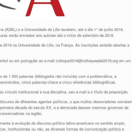
a (ADAL) e a Universidade de Lille recebem, até o dia 1° de junho 2018,
sas serão enviados aos autores até o início de setembro de 2018.
de 2019 na Universidade de Lille, na França. As inscrições estarão abertas a
nhol ou em português ao e-mail colloque2019@colloqueadal2019.org em um
de 1 500 palavras (bibliografia não incluída) com a problemática, a
envolvidos, cinco palavras-chave e cinco referências bibliográficas.
 vínculo institucional e sua disciplina, seu e-mail e o título da proposição.
 discurso de diferentes agentes políticos, o que muitos observadores nomeia
na primeira década do século XX, e a derrocada desses mesmos governos de
conservadoras na região.
rmente à evolução do discurso político latino-americano no sentido amplo,
os, institucionais ou não, as diversas formas de comunicação política e