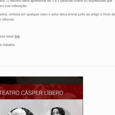
grafia. O resumo deve apresentar de 3 a 5 palavras-chave ou expressões que
item sua indexação.
ol, embora em qualquer caso o autor deva enviar junto ao artigo o título do
s idiomas.
cesse esse
link
.
 trabalho.