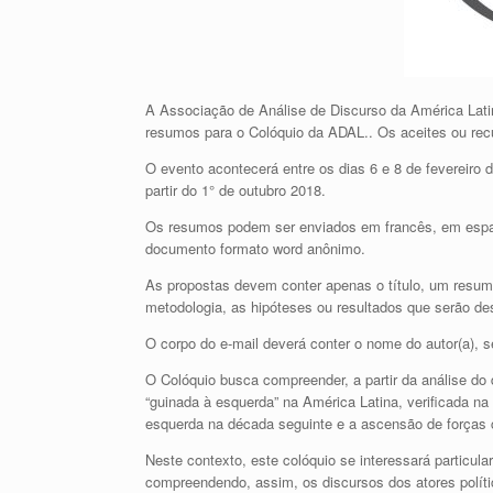
A Associação de Análise de Discurso da América Latin
resumos para o Colóquio da ADAL.. Os aceites ou recu
O evento acontecerá entre os dias 6 e 8 de fevereiro 
partir do 1° de outubro 2018.
Os resumos podem ser enviados em francês, em espa
documento formato word anônimo.
As propostas devem conter apenas o título, um resumo 
metodologia, as hipóteses ou resultados que serão des
O corpo do e-mail deverá conter o nome do autor(a), seu
O Colóquio busca compreender, a partir da análise do
“guinada à esquerda” na América Latina, verificada 
esquerda na década seguinte e a ascensão de forças 
Neste contexto, este colóquio se interessará particula
compreendendo, assim, os discursos dos atores polític