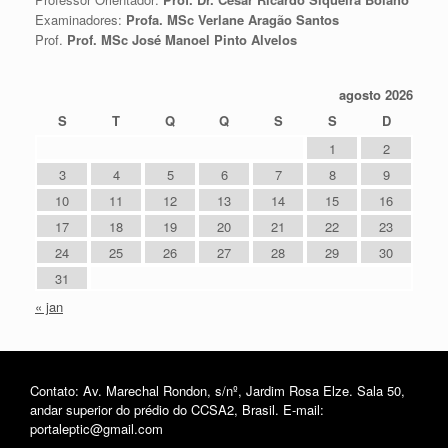
Examinadores:
Profa. MSc Verlane Aragão Santos
Prof.
Prof. MSc José Manoel Pinto Alvelos
agosto 2026
S
T
Q
Q
S
S
D
1
2
3
4
5
6
7
8
9
10
11
12
13
14
15
16
17
18
19
20
21
22
23
24
25
26
27
28
29
30
31
« jan
Contato: Av. Marechal Rondon, s/nº, Jardim Rosa Elze. Sala 50,
andar superior do prédio do CCSA2, Brasil. E-mail:
portaleptic@gmail.com