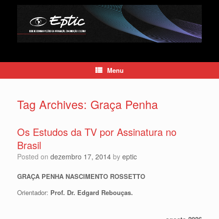
Skip
to
content
Menu
Tag Archives:
Graça Penha
Os Estudos da TV por Assinatura no
Brasil
Posted on
dezembro 17, 2014
by
eptic
GRAÇA PENHA NASCIMENTO ROSSETTO
Orientador:
Prof. Dr. Edgard Rebouças.