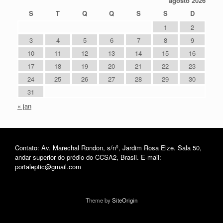
agosto 2026
S
T
Q
Q
S
S
D
1
2
3
4
5
6
7
8
9
10
11
12
13
14
15
16
17
18
19
20
21
22
23
24
25
26
27
28
29
30
31
« jan
Contato: Av. Marechal Rondon, s/nº, Jardim Rosa Elze. Sala 50,
andar superior do prédio do CCSA2, Brasil. E-mail:
portaleptic@gmail.com
Theme by
SiteOrigin